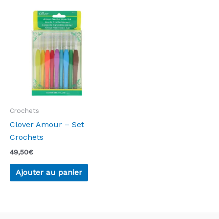
variations.
Les
options
peuvent
être
choisies
sur
la
page
Crochets
du
Clover Amour – Set
produit
Crochets
49,50
€
Ajouter au panier