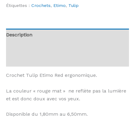
Etimo
Étiquettes :
Crochets
,
Etimo
,
Tulip
-
Crochet
Red
Soft
Description
Grip
Informations complémentaires
Avis (0)
Crochet Tulip Etimo Red ergonomique.
La couleur « rouge mat » ne reflète pas la lumière
et est donc doux avec vos yeux.
Disponible du 1,80mm au 6,50mm.