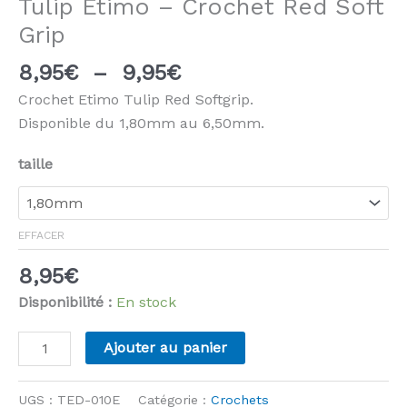
Tulip Etimo – Crochet Red Soft
Grip
Plage
8,95
€
–
9,95
€
de
Crochet Etimo Tulip Red Softgrip.
prix :
Disponible du 1,80mm au 6,50mm.
8,95€
à
taille
9,95€
EFFACER
8,95
€
Disponibilité :
En stock
quantité
Ajouter au panier
de
Tulip
UGS :
TED-010E
Catégorie :
Crochets