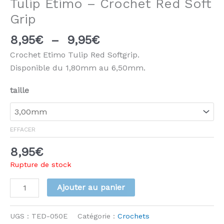
Tulip Etimo – Crochet Red Soft
Grip
Plage
8,95
€
–
9,95
€
de
Crochet Etimo Tulip Red Softgrip.
prix :
Disponible du 1,80mm au 6,50mm.
8,95€
à
taille
9,95€
EFFACER
8,95
€
Rupture de stock
quantité
Ajouter au panier
de
Tulip
UGS :
TED-050E
Catégorie :
Crochets
Etimo