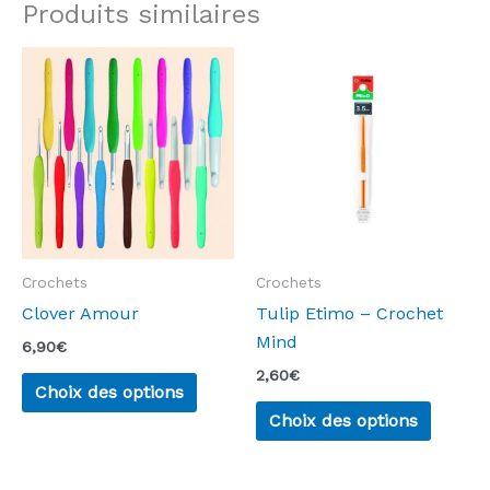
Produits similaires
Crochets
Crochets
Clover Amour
Tulip Etimo – Crochet
Mind
6,90
€
2,60
€
Ce
Choix des options
produit
Ce
Choix des options
a
produi
plusieurs
a