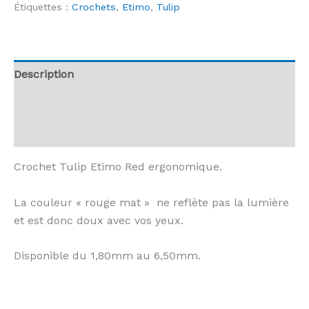
Étiquettes :
Crochets
,
Etimo
,
Tulip
-
Crochet
Red
Soft
Description
Grip
Informations complémentaires
Avis (0)
Crochet Tulip Etimo Red ergonomique.
La couleur « rouge mat » ne reflète pas la lumière
et est donc doux avec vos yeux.
Disponible du 1,80mm au 6,50mm.