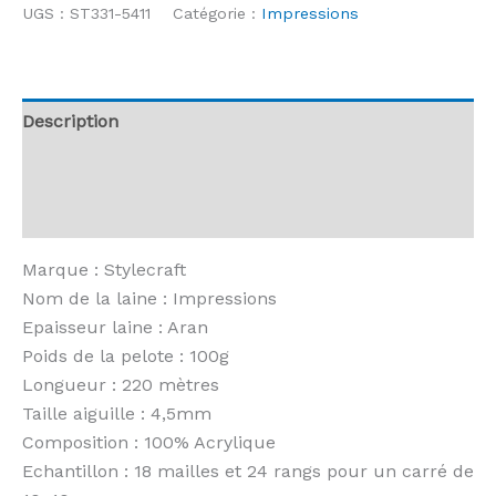
Stylecraft
UGS :
ST331-5411
Catégorie :
Impressions
-
Impressions
-
5411
Description
Degas
Informations complémentaires
Avis (0)
Marque : Stylecraft
Nom de la laine : Impressions
Epaisseur laine : Aran
Poids de la pelote : 100g
Longueur : 220 mètres
Taille aiguille : 4,5mm
Composition : 100% Acrylique
Echantillon : 18 mailles et 24 rangs pour un carré de