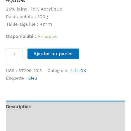
25% laine, 75% Acrylique
Poids pelote : 100g
Taille aiguille : 4mm
Disponibilité :
En stock
quantité
Ajouter au panier
de
Stylecraft
UGS :
ST206-2313
Catégorie :
Life DK
-
Étiquette :
Bleu
Life
DK
-
2313
Description
Navy
Informations complémentaires